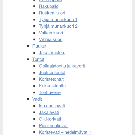
Rakupallo
Ruskea kuori
Tyhjä munankuori 1
Tyhjä munankuori 2
Valkea kuori
Vihreä kuori
Ruukut
Jäkäläruukku
Tontut
Golfaajatonttu ja kaverit
Joutsentontut
Koristetontut
Kukkaistonttu
Tonttuvene
Vadit
Iso nuotiovati
Jäkälävati
Olkikorivati
Pieni nuotiovati
Koristevati – hedelmävati 1