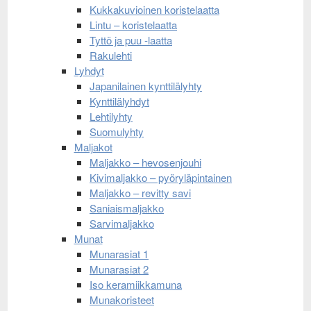
Kukkakuvioinen koristelaatta
Lintu – koristelaatta
Tyttö ja puu -laatta
Rakulehti
Lyhdyt
Japanilainen kynttilälyhty
Kynttilälyhdyt
Lehtilyhty
Suomulyhty
Maljakot
Maljakko – hevosenjouhi
Kivimaljakko – pyöryläpintainen
Maljakko – revitty savi
Saniaismaljakko
Sarvimaljakko
Munat
Munarasiat 1
Munarasiat 2
Iso keramiikkamuna
Munakoristeet