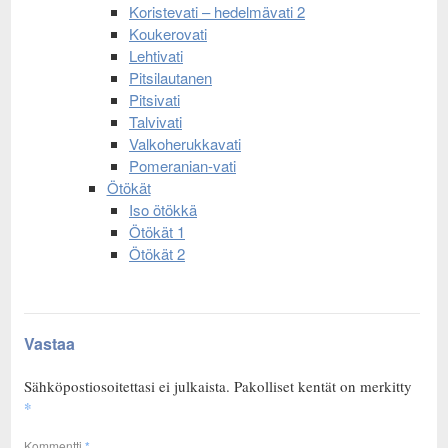
Koristevati – hedelmävati 2
Koukerovati
Lehtivati
Pitsilautanen
Pitsivati
Talvivati
Valkoherukkavati
Pomeranian-vati
Ötökät
Iso ötökkä
Ötökät 1
Ötökät 2
Vastaa
Sähköpostiosoitettasi ei julkaista.
Pakolliset kentät on merkitty
*
Kommentti
*