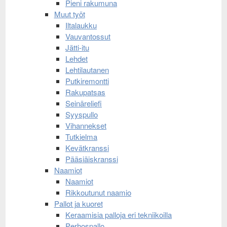
Pieni rakumuna
Muut työt
Iltalaukku
Vauvantossut
Jätti-itu
Lehdet
Lehtilautanen
Putkiremontti
Rakupatsas
Seinäreliefi
Syyspullo
Vihannekset
Tutkielma
Kevätkranssi
Pääsiäiskranssi
Naamiot
Naamiot
Rikkoutunut naamio
Pallot ja kuoret
Keraamisia palloja eri tekniikoilla
Perhospallo