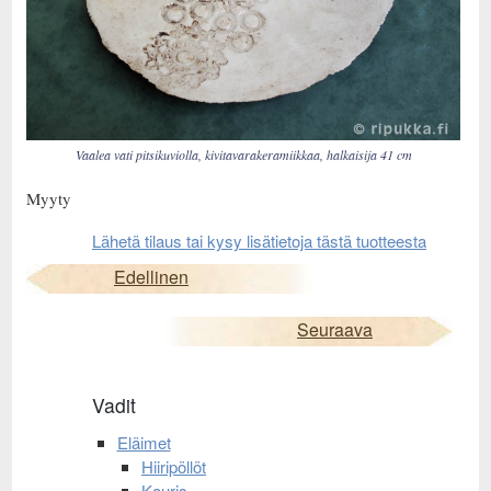
Vaalea vati pitsikuviolla, kivitavarakeramiikkaa, halkaisija 41 cm
Myyty
Lähetä tilaus tai kysy lisätietoja tästä tuotteesta
Edellinen
Seuraava
Vadit
Eläimet
Hiiripöllöt
Kauris