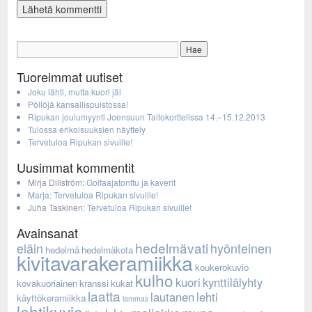
Tuoreimmat uutiset
Joku lähti, mutta kuori jäi
Pöllöjä kansallispuistossa!
Ripukan joulumyynti Joensuun Taitokorttelissa 14.–15.12.2013
Tulossa erikoisuuksien näyttely
Tervetuloa Ripukan sivuille!
Uusimmat kommentit
Mirja Dillström
:
Golfaajatonttu ja kaverit
Marja
:
Tervetuloa Ripukan sivuille!
Juha Taskinen
:
Tervetuloa Ripukan sivuille!
Avainsanat
hedelmävati
eläin
hyönteinen
hedelmä
hedelmäkota
kivitavarakeramiikka
koukerokuvio
kulho
kuori
kynttilälyhty
kovakuoriainen
kranssi
kukat
laatta
lautanen
lehti
käyttökeramiikka
lammas
lehtikuvio