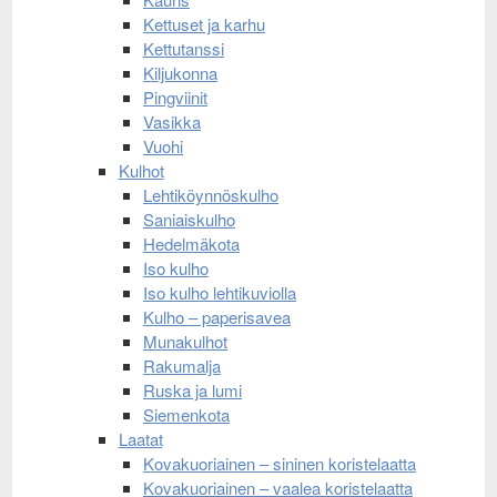
Kettuset ja karhu
Kettutanssi
Kiljukonna
Pingviinit
Vasikka
Vuohi
Kulhot
Lehtiköynnöskulho
Saniaiskulho
Hedelmäkota
Iso kulho
Iso kulho lehtikuviolla
Kulho – paperisavea
Munakulhot
Rakumalja
Ruska ja lumi
Siemenkota
Laatat
Kovakuoriainen – sininen koristelaatta
Kovakuoriainen – vaalea koristelaatta