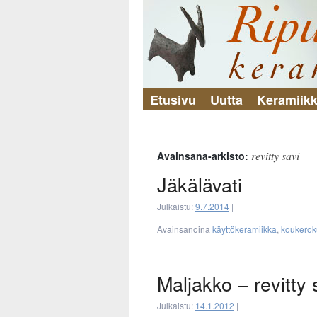
Etusivu
Uutta
Keramiik
revitty savi
Avainsana-arkisto:
Jäkälävati
Julkaistu:
9.7.2014
|
Avainsanoina
käyttökeramiikka
,
koukerok
Maljakko – revitty 
Julkaistu:
14.1.2012
|