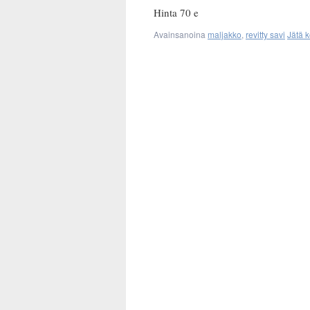
Hinta 70 e
Avainsanoina
maljakko
,
revitty savi
Jätä 