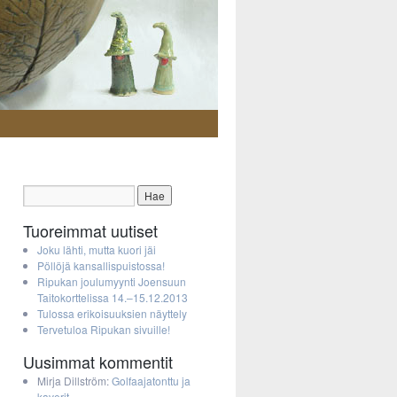
Tuoreimmat uutiset
Joku lähti, mutta kuori jäi
Pöllöjä kansallispuistossa!
Ripukan joulumyynti Joensuun
Taitokorttelissa 14.–15.12.2013
Tulossa erikoisuuksien näyttely
Tervetuloa Ripukan sivuille!
Uusimmat kommentit
Mirja Dillström
:
Golfaajatonttu ja
kaverit