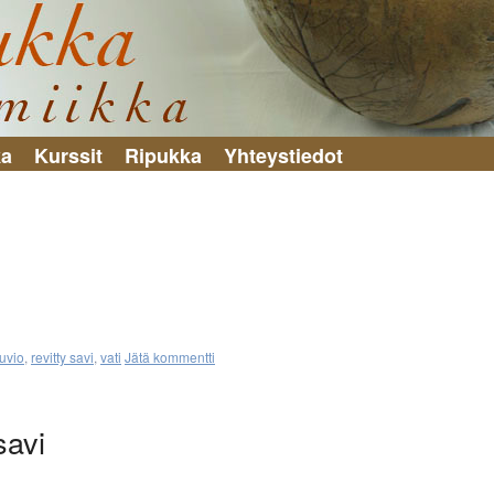
ka
Kurssit
Ripukka
Yhteystiedot
uvio
,
revitty savi
,
vati
Jätä kommentti
savi