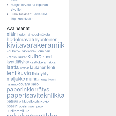
Marja
:
Tervetuloa Ripukan
sivuille!
Juha Taskinen
:
Tervetuloa
Ripukan sivuille!
Avainsanat
eläin
hedelmä
hedelmäkota
hedelmävati
hyönteinen
kivitavarakeramiikka
koukerokuvio
kovakuoriainen
kulho
kuori
kranssi
kukat
kynttilälyhty
käyttökeramiikka
laatta
lautanen
lehti
lammas
lehtikuvio
lyhty
lintu
maljakko
muna
munankuori
obvara
pallo
naamio
paperinkierrätys
paperisavitekniikka
patsas
piikkipallo
pitsikuvio
posliini
posliinisavi
puu-
uunikeramiikka
rakukeramiikka