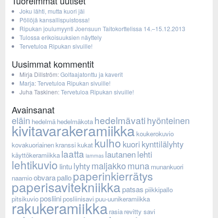
Tuoreimmat uutiset
Joku lähti, mutta kuori jäi
Pöllöjä kansallispuistossa!
Ripukan joulumyynti Joensuun Taitokorttelissa 14.–15.12.2013
Tulossa erikoisuuksien näyttely
Tervetuloa Ripukan sivuille!
Uusimmat kommentit
Mirja Dillström
:
Golfaajatonttu ja kaverit
Marja
:
Tervetuloa Ripukan sivuille!
Juha Taskinen
:
Tervetuloa Ripukan sivuille!
Avainsanat
hedelmävati
eläin
hyönteinen
hedelmä
hedelmäkota
kivitavarakeramiikka
koukerokuvio
kulho
kuori
kynttilälyhty
kovakuoriainen
kranssi
kukat
laatta
lautanen
lehti
käyttökeramiikka
lammas
lehtikuvio
maljakko
muna
lyhty
lintu
munankuori
paperinkierrätys
obvara
pallo
naamio
paperisavitekniikka
patsas
piikkipallo
posliini
pitsikuvio
posliinisavi
puu-uunikeramiikka
rakukeramiikka
rasia
revitty savi