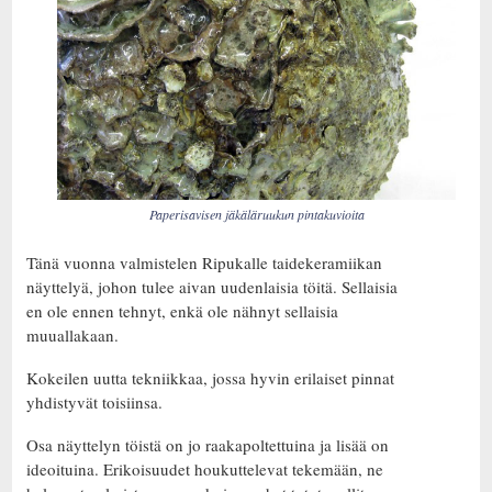
Paperisavisen jäkäläruukun pintakuvioita
Tänä vuonna valmistelen Ripukalle taidekeramiikan
näyttelyä, johon tulee aivan uudenlaisia töitä. Sellaisia
en ole ennen tehnyt, enkä ole nähnyt sellaisia
muuallakaan.
Kokeilen uutta tekniikkaa, jossa hyvin erilaiset pinnat
yhdistyvät toisiinsa.
Osa näyttelyn töistä on jo raakapoltettuina ja lisää on
ideoituina. Erikoisuudet houkuttelevat tekemään, ne