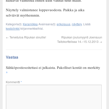
haluavat valmistua ennen kuin vanhat tutut mallit.
Näyttely valmistunee loppuvuodesta. Paikka ja aika
selviävät myöhemmin.
Kategoria(t):
Keramiikka
Avainsana(t):
erikoisuus
,
näyttely
. Lisää
kestolinkki
kirjanmerkkeihisi.
←
Tervetuloa Ripukan sivuille!
Ripukan joulumyynti Joensuun
Taitokorttelissa 14.–15.12.2013
→
Vastaa
Sähköpostiosoitettasi ei julkaista.
Pakolliset kentät on merkitty
*
Kommentti
*