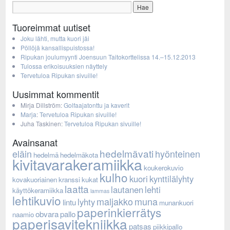
Tuoreimmat uutiset
Joku lähti, mutta kuori jäi
Pöllöjä kansallispuistossa!
Ripukan joulumyynti Joensuun Taitokorttelissa 14.–15.12.2013
Tulossa erikoisuuksien näyttely
Tervetuloa Ripukan sivuille!
Uusimmat kommentit
Mirja Dillström
:
Golfaajatonttu ja kaverit
Marja
:
Tervetuloa Ripukan sivuille!
Juha Taskinen
:
Tervetuloa Ripukan sivuille!
Avainsanat
hedelmävati
eläin
hyönteinen
hedelmä
hedelmäkota
kivitavarakeramiikka
koukerokuvio
kulho
kuori
kynttilälyhty
kovakuoriainen
kranssi
kukat
laatta
lautanen
lehti
käyttökeramiikka
lammas
lehtikuvio
maljakko
muna
lyhty
lintu
munankuori
paperinkierrätys
obvara
pallo
naamio
paperisavitekniikka
patsas
piikkipallo