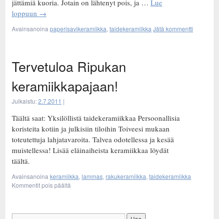
jättämiä kuoria. Jotain on lähtenyt pois, ja …
Lue
loppuun
→
Avainsanoina
paperisavikeramiikka
,
taidekeramiikka
Jätä kommentti
Tervetuloa Ripukan
keramiikkapajaan!
Julkaistu:
2.7.2011
|
Täältä saat: Yksilöllistä taidekeramiikkaa Persoonallisia
koristeita kotiin ja julkisiin tiloihin Toiveesi mukaan
toteutettuja lahjatavaroita. Talvea odotellessa ja kesää
muistellessa! Lisää eläinaiheista keramiikkaa löydät
täältä.
Avainsanoina
keramiikka
,
lammas
,
rakukeramiikka
,
taidekeramiikka
Kommentit pois päältä