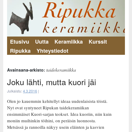
Etusivu
Uutta
Keramiikka
Kurssit
Ripukka
Yhteystiedot
taidekeramiikka
Avainsana-arkisto:
Joku lähti, mutta kuori jäi
Julkaistu:
4.3.2016
|
Olen jo kauemmin kehitellyt ideaa uudenlaisista töistä.
Nyt ovat syntyneet Ripukan taidekeramiikan
ensimmäiset Kuori-sarjan teokset. Idea kuoriin, niin kuin
moniin muihinkin töihini, on peräisin luonnosta.
Metsässä ja rannoilla näkyy usein eläinten ja kasvien