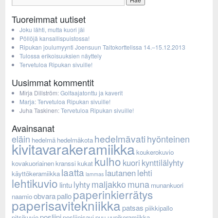
Tuoreimmat uutiset
Joku lähti, mutta kuori jäi
Pöllöjä kansallispuistossa!
Ripukan joulumyynti Joensuun Taitokorttelissa 14.–15.12.2013
Tulossa erikoisuuksien näyttely
Tervetuloa Ripukan sivuille!
Uusimmat kommentit
Mirja Dillström
:
Golfaajatonttu ja kaverit
Marja
:
Tervetuloa Ripukan sivuille!
Juha Taskinen
:
Tervetuloa Ripukan sivuille!
Avainsanat
hedelmävati
eläin
hyönteinen
hedelmä
hedelmäkota
kivitavarakeramiikka
koukerokuvio
kulho
kuori
kynttilälyhty
kovakuoriainen
kranssi
kukat
laatta
lautanen
lehti
käyttökeramiikka
lammas
lehtikuvio
maljakko
muna
lyhty
lintu
munankuori
paperinkierrätys
obvara
pallo
naamio
paperisavitekniikka
patsas
piikkipallo
posliini
pitsikuvio
posliinisavi
puu-uunikeramiikka