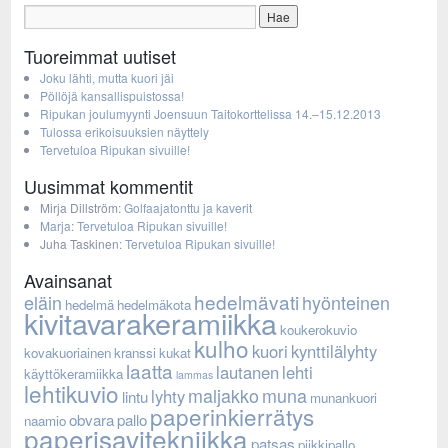
Tuoreimmat uutiset
Joku lähti, mutta kuori jäi
Pöllöjä kansallispuistossa!
Ripukan joulumyynti Joensuun Taitokorttelissa 14.–15.12.2013
Tulossa erikoisuuksien näyttely
Tervetuloa Ripukan sivuille!
Uusimmat kommentit
Mirja Dillström
:
Golfaajatonttu ja kaverit
Marja
:
Tervetuloa Ripukan sivuille!
Juha Taskinen
:
Tervetuloa Ripukan sivuille!
Avainsanat
hedelmävati
eläin
hyönteinen
hedelmä
hedelmäkota
kivitavarakeramiikka
koukerokuvio
kulho
kuori
kynttilälyhty
kovakuoriainen
kranssi
kukat
laatta
lautanen
lehti
käyttökeramiikka
lammas
lehtikuvio
maljakko
muna
lyhty
lintu
munankuori
paperinkierrätys
obvara
pallo
naamio
paperisavitekniikka
patsas
piikkipallo