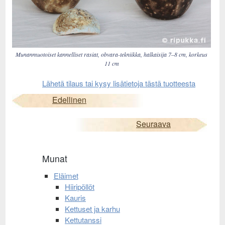
Munanmuotoiset kannelliset rasiat, obvara-tekniikka, halkaisija 7–8 cm, korkeus
11 cm
Lähetä tilaus tai kysy lisätietoja tästä tuotteesta
Edellinen
Seuraava
Munat
Eläimet
Hiiripöllöt
Kauris
Kettuset ja karhu
Kettutanssi