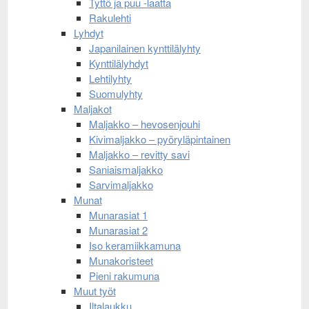
Tyttö ja puu -laatta
Rakulehti
Lyhdyt
Japanilainen kynttilälyhty
Kynttilälyhdyt
Lehtilyhty
Suomulyhty
Maljakot
Maljakko – hevosenjouhi
Kivimaljakko – pyöryläpintainen
Maljakko – revitty savi
Saniaismaljakko
Sarvimaljakko
Munat
Munarasiat 1
Munarasiat 2
Iso keramiikkamuna
Munakoristeet
Pieni rakumuna
Muut työt
Iltalaukku