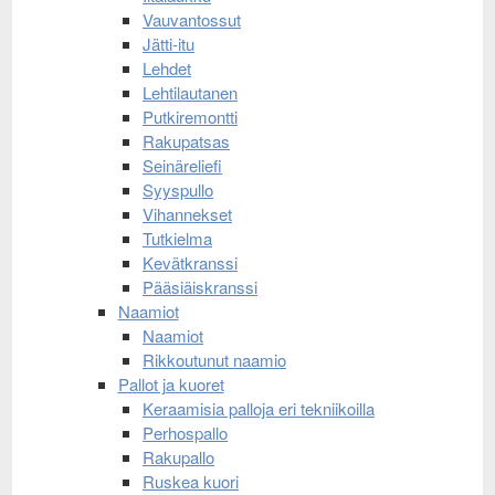
Vauvantossut
Jätti-itu
Lehdet
Lehtilautanen
Putkiremontti
Rakupatsas
Seinäreliefi
Syyspullo
Vihannekset
Tutkielma
Kevätkranssi
Pääsiäiskranssi
Naamiot
Naamiot
Rikkoutunut naamio
Pallot ja kuoret
Keraamisia palloja eri tekniikoilla
Perhospallo
Rakupallo
Ruskea kuori