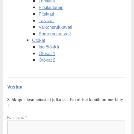
Lehtivati
Pitsilautanen
Pitsivati
Talvivati
Valkoherukkavati
Pomeranian-vati
Ötökät
Iso ötökkä
Ötökät 1
Ötökät 2
Vastaa
Sähköpostiosoitettasi ei julkaista.
Pakolliset kentät on merkitty
*
Kommentti
*