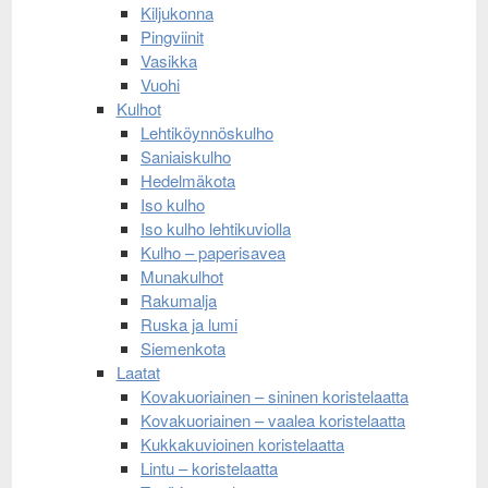
Kiljukonna
Pingviinit
Vasikka
Vuohi
Kulhot
Lehtiköynnöskulho
Saniaiskulho
Hedelmäkota
Iso kulho
Iso kulho lehtikuviolla
Kulho – paperisavea
Munakulhot
Rakumalja
Ruska ja lumi
Siemenkota
Laatat
Kovakuoriainen – sininen koristelaatta
Kovakuoriainen – vaalea koristelaatta
Kukkakuvioinen koristelaatta
Lintu – koristelaatta