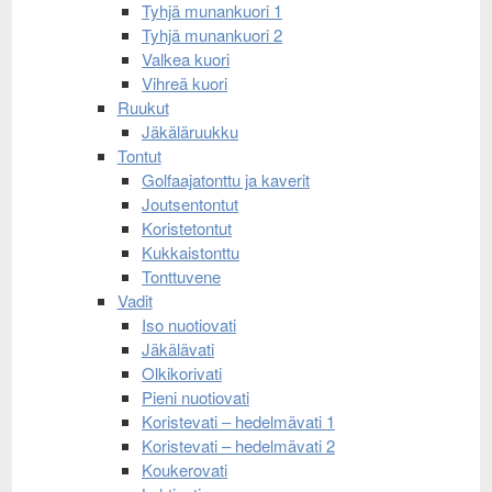
Tyhjä munankuori 1
Tyhjä munankuori 2
Valkea kuori
Vihreä kuori
Ruukut
Jäkäläruukku
Tontut
Golfaajatonttu ja kaverit
Joutsentontut
Koristetontut
Kukkaistonttu
Tonttuvene
Vadit
Iso nuotiovati
Jäkälävati
Olkikorivati
Pieni nuotiovati
Koristevati – hedelmävati 1
Koristevati – hedelmävati 2
Koukerovati