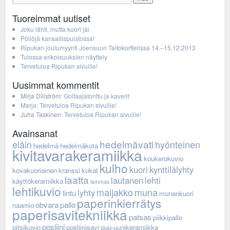
Tuoreimmat uutiset
Joku lähti, mutta kuori jäi
Pöllöjä kansallispuistossa!
Ripukan joulumyynti Joensuun Taitokorttelissa 14.–15.12.2013
Tulossa erikoisuuksien näyttely
Tervetuloa Ripukan sivuille!
Uusimmat kommentit
Mirja Dillström
:
Golfaajatonttu ja kaverit
Marja
:
Tervetuloa Ripukan sivuille!
Juha Taskinen
:
Tervetuloa Ripukan sivuille!
Avainsanat
hedelmävati
eläin
hyönteinen
hedelmä
hedelmäkota
kivitavarakeramiikka
koukerokuvio
kulho
kuori
kynttilälyhty
kovakuoriainen
kranssi
kukat
laatta
lautanen
lehti
käyttökeramiikka
lammas
lehtikuvio
maljakko
muna
lyhty
lintu
munankuori
paperinkierrätys
obvara
pallo
naamio
paperisavitekniikka
patsas
piikkipallo
posliini
pitsikuvio
posliinisavi
puu-uunikeramiikka